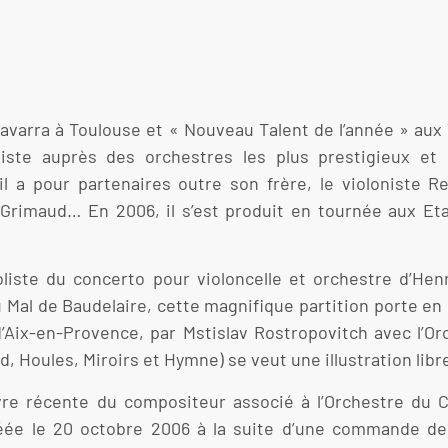
varra à Toulouse et « Nouveau Talent de l’année » aux 
iste auprès des orchestres les plus prestigieux et
 a pour partenaires outre son frère, le violoniste Re
 Grimaud… En 2006, il s’est produit en tournée aux E
iste du concerto pour violoncelle et orchestre d’Hen
u Mal de Baudelaire, cette magnifique partition porte en
l d’Aix-en-Provence, par Mstislav Rostropovitch avec l’O
 Houles, Miroirs et Hymne) se veut une illustration libre
vre récente du compositeur associé à l’Orchestre du C
créée le 20 octobre 2006 à la suite d’une commande d