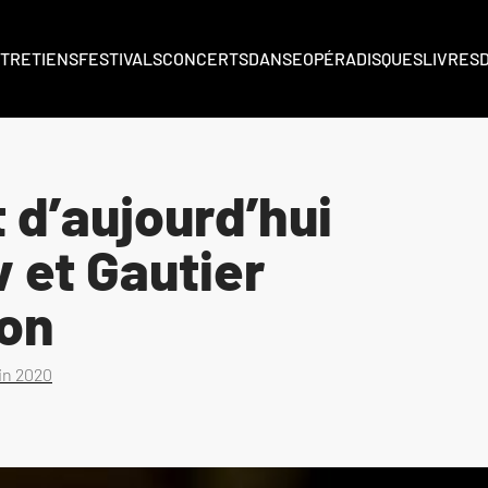
TRETIENS
FESTIVALS
CONCERTS
DANSE
OPÉRA
DISQUES
LIVRES
 d’aujourd’hui
v et Gautier
on
uin 2020