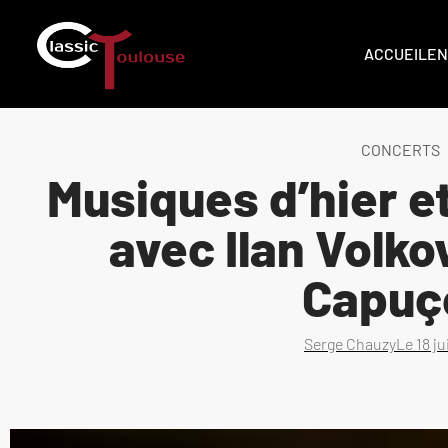
ACCUEIL
EN
CONCERTS
Musiques d’hier et
avec Ilan Volko
Capuç
Serge Chauzy
Le
18 j