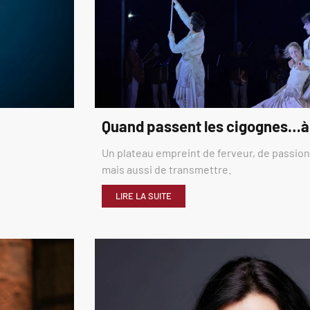
Quand passent les cigognes…à
Un plateau empreint de ferveur, de passion,
mais aussi de transmettre.
LIRE LA SUITE