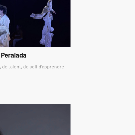
 Peralada
 de talent, de soif d’apprendre