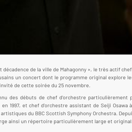
t décadence de la ville de Mahagonny », le très actif chef i
ousains un concert dont le programme original explore le
e invité de cette soirée du 25 novembre.
onnu des débuts de chef d’orchestre particulièrement 
n 1997, et chef d’orchestre assistant de Seiji Osawa 
tés artistiques du BBC Scottish Symphony Orchestra. Depuis
ge ainsi un répertoire particulièrement large et original