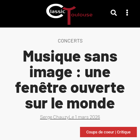
CONCERTS
Musique sans
image : une
fenêtre ouverte
sur le monde
Serge Chauzy
Le
1 mars 2026
Coups de coeur
|
Critique