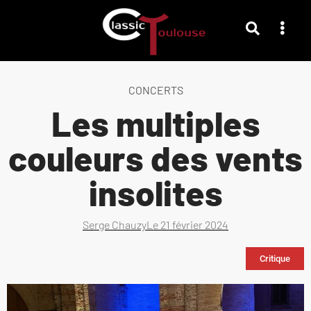
CONCERTS
Les multiples
couleurs des vents
insolites
Serge Chauzy
Le
21 février 2024
Critique