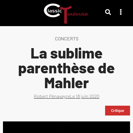
CONCERTS
La sublime
parenthèse de
Mahler
Robert Pénavayre
Le
18 juin 2020
Critique