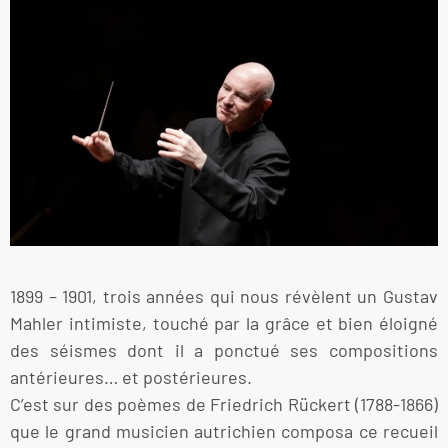
1899 – 1901, trois années qui nous révèlent un Gustav
Mahler intimiste, touché par la grâce et bien éloigné
des séismes dont il a ponctué ses compositions
antérieures… et postérieures.
C’est sur des poèmes de Friedrich Rückert (1788-1866)
que le grand musicien autrichien composa ce recueil