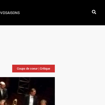
DVD
SAISONS
Coups de coeur
|
Critique