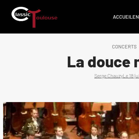
ACCUEIL
EN
CONCERTS
La douce
Serge Chauzy
Le
18 j