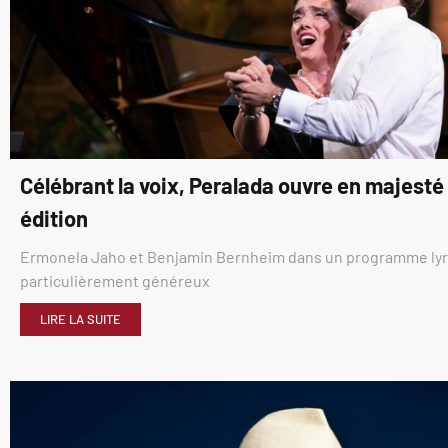
Célébrant la voix, Peralada ouvre en majest
édition
Ermonela Jaho et Benjamin Bernheim dans un programme ly
particulièrement généreux
LIRE LA SUITE