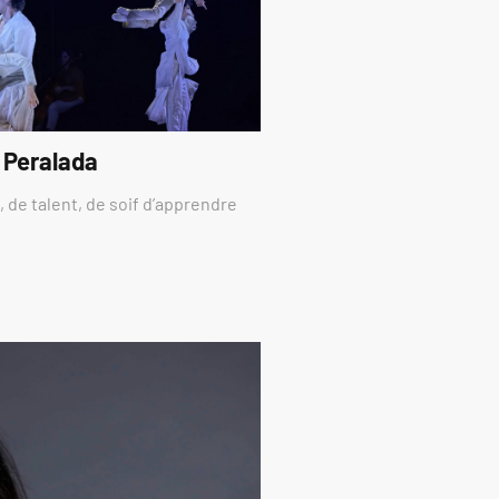
 Peralada
 de talent, de soif d’apprendre