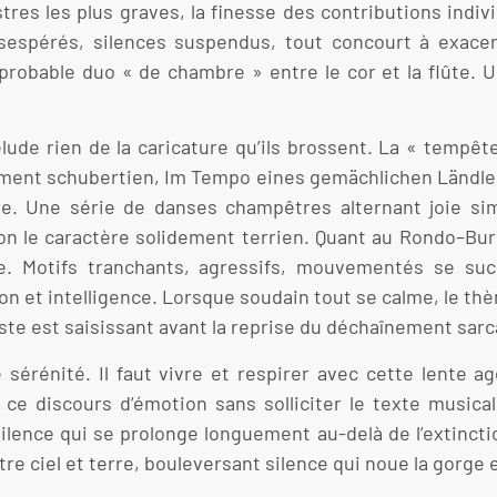
res les plus graves, la finesse des contributions individ
ésespérés, silences suspendus, tout concourt à exace
probable duo « de chambre » entre le cor et la flûte. U
lude rien de la caricature qu’ils brossent. La « tempê
gement schubertien, Im Tempo eines gemächlichen Ländler
re. Une série de danses champêtres alternant joie si
n le caractère solidement terrien. Quant au Rondo–Burle
. Motifs tranchants, agressifs, mouvementés se succ
on et intelligence. Lorsque soudain tout se calme, le thè
te est saisissant avant la reprise du déchaînement sarc
sérénité. Il faut vivre et respirer avec cette lente ag
e discours d’émotion sans solliciter le texte musical
 silence qui se prolonge longuement au-delà de l’extinct
ciel et terre, bouleversant silence qui noue la gorge et