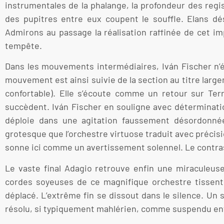
instrumentales de la phalange, la profondeur des regist
des pupitres entre eux coupent le souffle. Elans d
Admirons au passage la réalisation raffinée de cet im
tempête.
Dans les mouvements intermédiaires, Iván Fischer n’é
mouvement est ainsi suivie de la section au titre lar
confortable). Elle s’écoute comme un retour sur Ter
succèdent. Iván Fischer en souligne avec déterminatio
déploie dans une agitation faussement désordonnée
grotesque que l’orchestre virtuose traduit avec précisi
sonne ici comme un avertissement solennel. Le contras
Le vaste final Adagio retrouve enfin une miraculeuse 
cordes soyeuses de ce magnifique orchestre tissent c
déplacé. L’extrême fin se dissout dans le silence. Un
résolu, si typiquement mahlérien, comme suspendu entre 