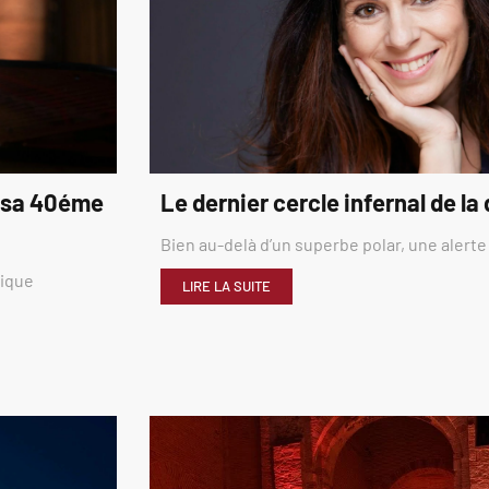
é sa 40éme
Le dernier cercle infernal de la
Bien au-delà d’un superbe polar, une alerte
rique
LIRE LA SUITE