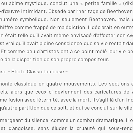
u abîme mystique, conclut une « petite famille » (dix
d’œuvre intimidant. Obsédé par l’héritage de Beethoven
 ce numéro symbolique. Non seulement Beethoven, mais
 chiffre comme frappé de malédiction. Il déclarait en ou
était telle qu’il avait même envisagé d’affecter son cy
est vrai qu’il avait pleine conscience que sa vie resta
 Et comme peu d’artistes ont à ce point mêlé leur vie pe
le de la disparition de son propre compositeur.
use – Photo Classictoulouse –
phonie classique en quatre mouvements. Les sections e
els, alors que ceux-ci deviennent des caricatures de 
ime fusion avec l’éternité, avec la mort. Il s’agit là d’un
’autre partition que ce soit, et qui se conclut sur le sil
ergeant du silence, comme un combat dramatique. Il op
t d’angoisse, sans éluder la cruauté qui sous-tend 