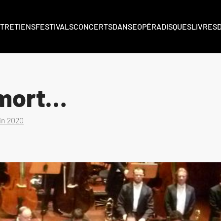
TRETIENS
FESTIVALS
CONCERTS
DANSE
OPÉRA
DISQUES
LIVRES
 mort…
uin 2020