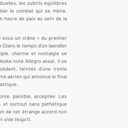
uelles, les subtils équilibres
rber le combat qui se mène.
n havre de paix au sein de la
te sous un crâne » du premier
 (Dans le tempo d’un laendler
mple, charme et nostalgie se
ske noté Allegro assai, il se
èdent, teintés d’une ironie
me aérien qui annonce le final
astique.
onie, paisible, acceptée. Les
, et surtout sans pathétique
ion de cet étrange accord non
 vide l’esprit.