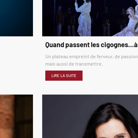
Quand passent les cigognes…à
Un plateau empreint de ferveur, de passion,
mais aussi de transmettre.
LIRE LA SUITE