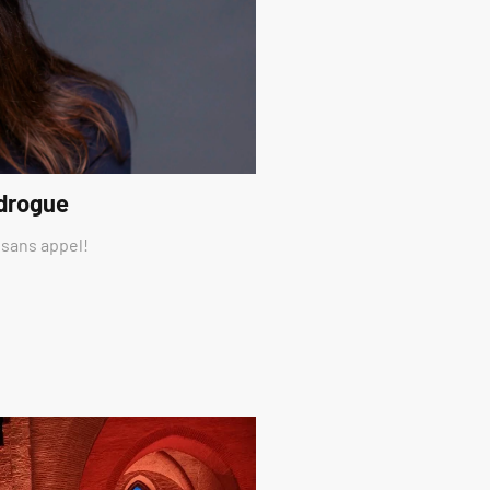
 drogue
 sans appel!