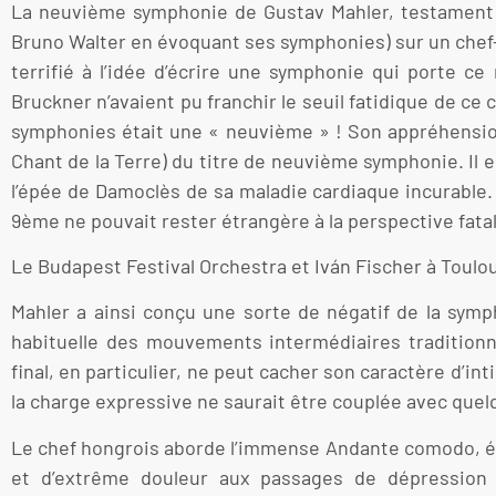
La neuvième symphonie de Gustav Mahler, testament o
Bruno Walter en évoquant ses symphonies) sur un chef-
terrifié à l’idée d’écrire une symphonie qui porte
Bruckner n’avaient pu franchir le seuil fatidique de ce
symphonies était une « neuvième » ! Son appréhension 
Chant de la Terre) du titre de neuvième symphonie. Il 
l’épée de Damoclès de sa maladie cardiaque incurable.
9ème ne pouvait rester étrangère à la perspective fata
Le Budapest Festival Orchestra et Iván Fischer à Toulo
Mahler a ainsi conçu une sorte de négatif de la sym
habituelle des mouvements intermédiaires traditionn
final, en particulier, ne peut cacher son caractère d’int
la charge expressive ne saurait être couplée avec quelqu
Le chef hongrois aborde l’immense Andante comodo, ém
et d’extrême douleur aux passages de dépression e