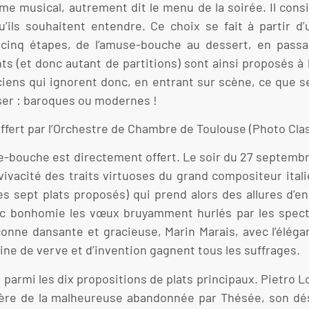
me musical, autrement dit le menu de la soirée. Il cons
’ils souhaitent entendre. Ce choix se fait à partir d
cinq étapes, de l’amuse-bouche au dessert, en passan
nts (et donc autant de partitions) sont ainsi proposés à
ens qui ignorent donc, en entrant sur scène, ce que se
iser : baroques ou modernes !
offert par l’Orchestre de Chambre de Toulouse (Photo Cla
se-bouche est directement offert. Le soir du 27 septembre
la vivacité des traits virtuoses du grand compositeur ital
 sept plats proposés) qui prend alors des allures d’en
 avec bonhomie les vœux bruyamment hurlés par les spec
conne dansante et gracieuse, Marin Marais, avec l’éléga
eine de verve et d’invention gagnent tous les suffrages.
parmi les dix propositions de plats principaux. Pietro Loc
olère de la malheureuse abandonnée par Thésée, son dés