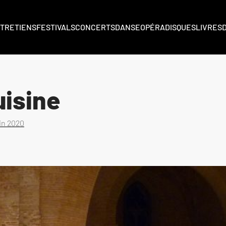
TRETIENS
FESTIVALS
CONCERTS
DANSE
OPÉRA
DISQUES
LIVRES
isine
uin 2020