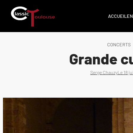
ACCUEIL
EN
CONCERTS
Grande cu
Serge Chauzy
Le
18 j