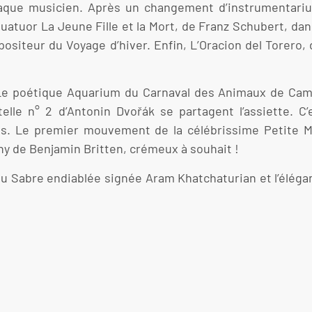
haque musicien. Après un changement d’instrumentari
atuor La Jeune Fille et la Mort, de Franz Schubert, dan
siteur du Voyage d’hiver. Enfin, L’Oracion del Torero, d
Le poétique Aquarium du Carnaval des Animaux de Cami
lle n° 2 d’Antonin Dvořák se partagent l’assiette. C’
pas. Le premier mouvement de la célébrissime Petite 
ny de Benjamin Britten, crémeux à souhait !
 Sabre endiablée signée Aram Khatchaturian et l’élégan