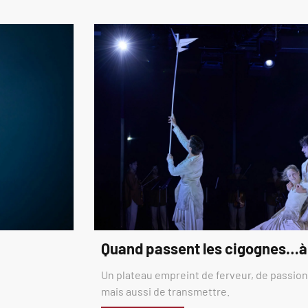
Quand passent les cigognes…à
Un plateau empreint de ferveur, de passion,
mais aussi de transmettre.