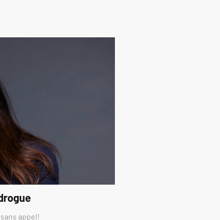
 drogue
 sans appel!