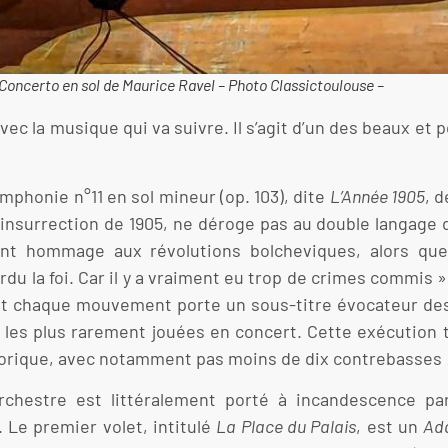
Concerto en sol de Maurice Ravel – Photo Classictoulouse –
 avec la musique qui va suivre. Il s’agit d’un des beaux e
mphonie n°11 en sol mineur (op. 103), dite
L’Année 1905
, 
’insurrection de 1905, ne déroge pas au double langage
rent hommage aux révolutions bolcheviques, alors q
du la foi. Car il y a vraiment eu trop de crimes commis »
nt chaque mouvement porte un sous-titre évocateur de
es les plus rarement jouées en concert. Cette exécution
thorique, avec notamment pas moins de dix contrebasses 
chestre est littéralement porté à incandescence par
 Le premier volet, intitulé
La Place du Palais
, est un
Ad