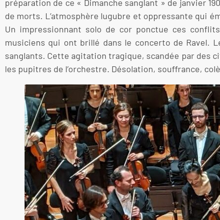
préparation de ce « Dimanche sanglant » de janvier 190
de morts. L’atmosphère lugubre et oppressante qui ém
Un impressionnant solo de cor ponctue ces conflit
musiciens qui ont brillé dans le concerto de Ravel. 
sanglants. Cette agitation tragique, scandée par des c
les pupitres de l’orchestre. Désolation, souffrance, col