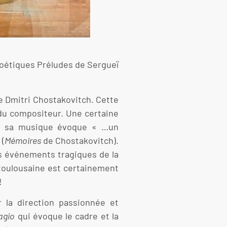
t poétiques Préludes de Sergueï
de Dmitri Chostakovitch. Cette
 du compositeur. Une certaine
ue sa musique évoque « …un
 (
Mémoires
de Chostakovitch).
s événements tragiques de la
 toulousaine est certainement
!
 la direction passionnée et
agio
qui évoque le cadre et la