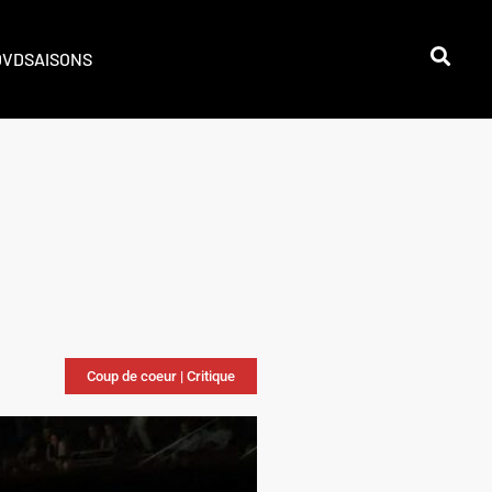
DVD
SAISONS
Coup de coeur
|
Critique