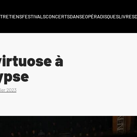
TRETIENS
FESTIVALS
CONCERTS
DANSE
OPÉRA
DISQUES
LIVRES
virtuose à
ypse
rier 2023