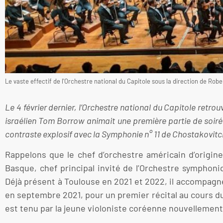
Le vaste effectif de l'Orchestre national du Capitole sous la direction de Robe
Le 4 février dernier, l’Orchestre national du Capitole retro
israélien Tom Borrow animait une première partie de soiré
contraste explosif avec la Symphonie n° 11 de Chostakovitc
Rappelons que le chef d’orchestre américain d’origine
Basque, chef principal invité de l’Orchestre symphoni
Déjà présent à Toulouse en 2021 et 2022, il accompagne
en septembre 2021, pour un premier récital au cours du 
est tenu par la jeune violoniste coréenne nouvellem