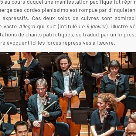
5 au cours duquel une manifestation pacifique fut répri
erge des cordes pianissimo est rompue par d’inquiétan
s expressifs. Ces deux solos de cuivres sont admira
Le vaste
Allegro
qui suit (intitulé
Le 9 janvier
), illustre
itations de chants patriotiques, se traduit par un impr
ère évoquent ici les forces répressives à l’œuvre.