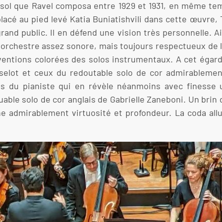
 sol que Ravel composa entre 1929 et 1931, en même te
placé au pied levé Katia Buniatishvili dans cette œuvre
rand public. Il en défend une vision très personnelle. Ai
orchestre assez sonore, mais toujours respectueux de l’é
ventions colorées des solos instrumentaux. A cet égard
sselot et ceux du redoutable solo de cor admirablemen
ts du pianiste qui en révèle néanmoins avec finesse
able solo de cor anglais de Gabrielle Zaneboni. Un brin de
 admirablement virtuosité et profondeur. La coda allum