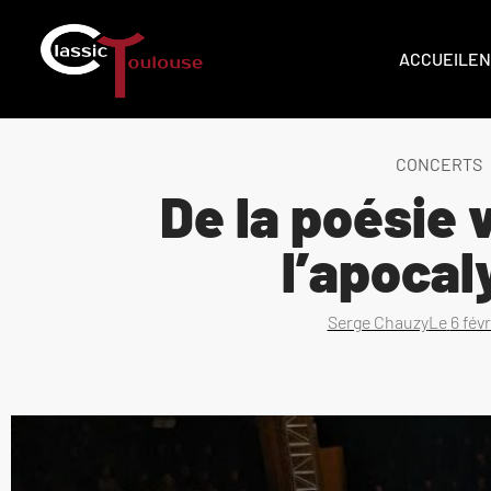
ACCUEIL
EN
CONCERTS
De la poésie 
l’apocal
Serge Chauzy
Le
6 fév