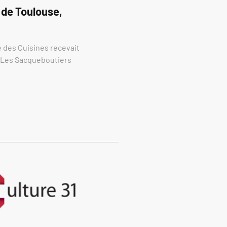
 de Toulouse,
re des Cuisines recevait
e Les Sacqueboutiers