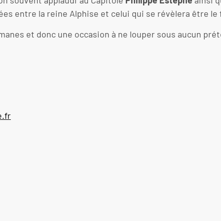
ton souvent applaudi au Capitole
Philippe Estèphe
ainsi 
entre la reine Alphise et celui qui se révèlera être le fi
nes et donc une occasion à ne louper sous aucun prét
.fr