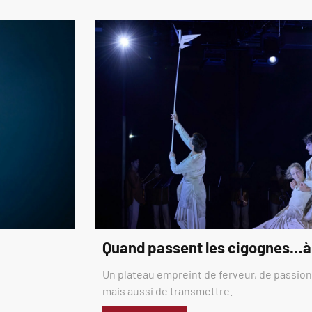
Quand passent les cigognes…à
Un plateau empreint de ferveur, de passion,
mais aussi de transmettre.