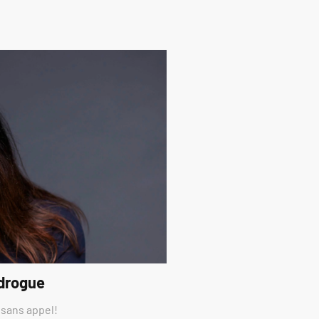
 drogue
 sans appel!