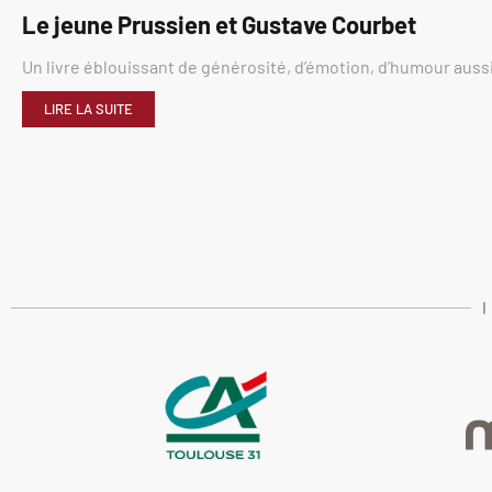
Le jeune Prussien et Gustave Courbet
Un livre éblouissant de générosité, d’émotion, d’humour aussi
LIRE LA SUITE