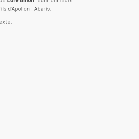
que
Lore Binon
réuniront leurs
ls d’Apollon : Abaris.
exte.