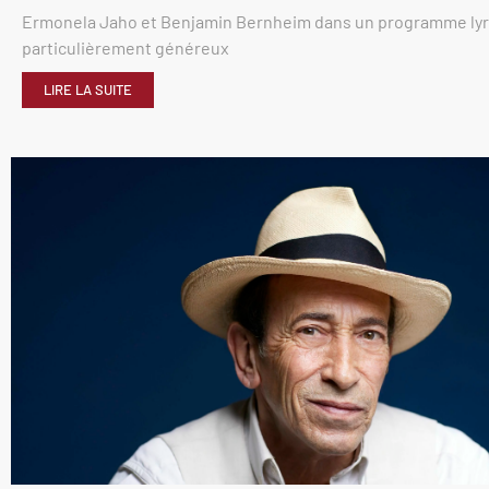
Ermonela Jaho et Benjamin Bernheim dans un programme ly
particulièrement généreux
LIRE LA SUITE