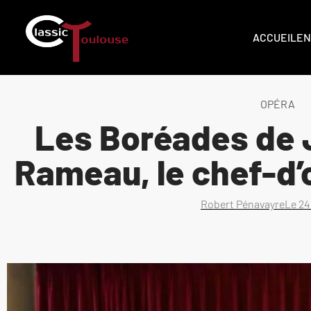
ACCUEIL
EN
OPÉRA
Les Boréades de 
Rameau, le chef-d
Robert Pénavayre
Le
24