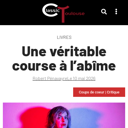
LIVRES
Une véritable
course à l’abîme
Robert Pénavayre
Le
10 mai 2026
Coups de coeur
|
Critique