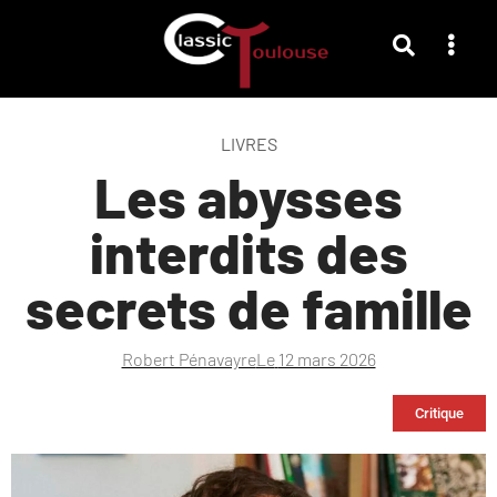
LIVRES
Les abysses
interdits des
secrets de famille
Robert Pénavayre
Le
12 mars 2026
Critique