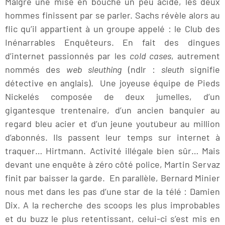
Malgré une mise en bouche un peu acide, les deux
hommes finissent par se parler. Sachs révèle alors au
flic qu’il appartient à un groupe appelé : le Club des
Inénarrables Enquêteurs. En fait des dingues
d’internet passionnés par les
cold cases
, autrement
nommés des
web sleuthing
(ndlr :
sleuth
signifie
détective en anglais). Une joyeuse équipe de Pieds
Nickelés composée de deux jumelles, d’un
gigantesque trentenaire, d’un ancien banquier au
regard bleu acier et d’un jeune youtubeur au million
d’abonnés. Ils passent leur temps sur internet à
traquer… Hirtmann. Activité illégale bien sûr… Mais
devant une enquête à zéro côté police, Martin Servaz
finit par baisser la garde. En parallèle, Bernard Minier
nous met dans les pas d’une star de la télé : Damien
Dix. A la recherche des scoops les plus improbables
et du buzz le plus retentissant, celui-ci s’est mis en