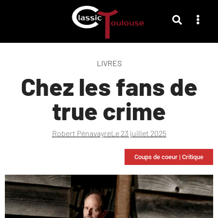
LIVRES
Chez les fans de
true crime
Robert Pénavayre
Le
23 juillet 2025
Coups de coeur
|
Critique