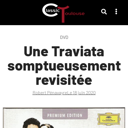
DVD
Une Traviata
somptueusement
revisitée
Robert Pénavayre
Le
18 juin 2020