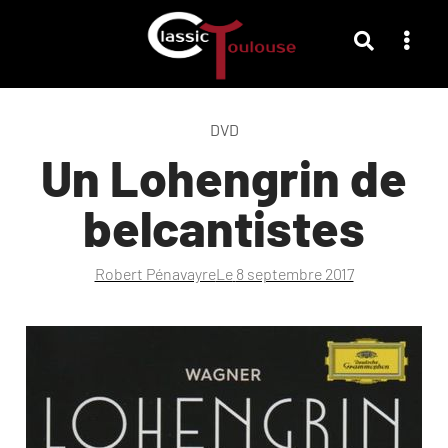
DVD
Un Lohengrin de
belcantistes
Robert Pénavayre
Le
8 septembre 2017