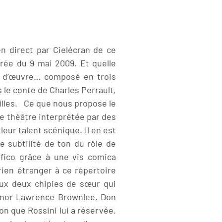
 direct par Cielécran de ce
irée du 9 mai 2009. Et quelle
hef d’œuvre… composé en trois
 le conte de Charles Perrault,
filles. Ce que nous propose le
e théâtre interprétée par des
eur talent scénique. Il en est
 subtilité de ton du rôle de
ifico grâce à une vis comica
 rien étranger à ce répertoire
ux deux chipies de sœur qui
ténor Lawrence Brownlee, Don
on que Rossini lui a réservée.