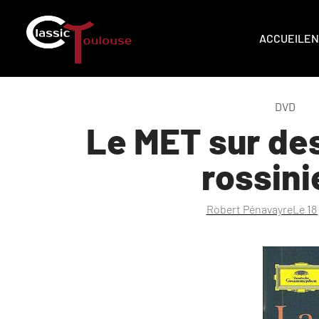
ACCUEIL
EN
DVD
Le MET sur d
rossini
Robert Pénavayre
Le
18