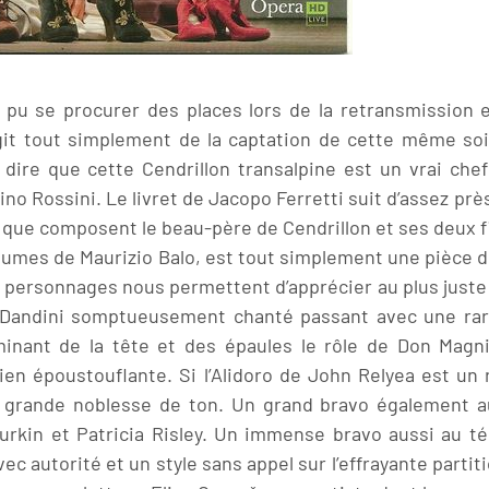
 se procurer des places lors de la retransmission en
’agit tout simplement de la captation de cette même so
ut dire que cette Cendrillon transalpine est un vrai c
o Rossini. Le livret de Jacopo Ferretti suit d’assez près
al que composent le beau-père de Cendrillon et ses deux 
tumes de Maurizio Balo, est tout simplement une pièce d
 personnages nous permettent d’apprécier au plus juste l
, Dandini somptueusement chanté passant avec une rare
ominant de la tête et des épaules le rôle de Don Magn
nien époustouflante. Si l’Alidoro de John Relyea est un
 grande noblesse de ton. Un grand bravo également a
Durkin et Patricia Risley. Un immense bravo aussi au 
autorité et un style sans appel sur l’effrayante partiti