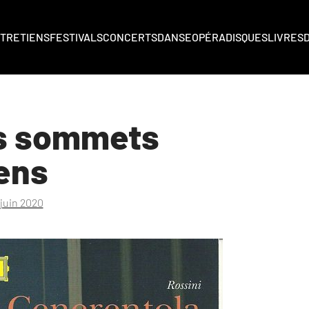
TRETIENS
FESTIVALS
CONCERTS
DANSE
OPÉRA
DISQUES
LIVRES
es sommets
ens
 juin 2020