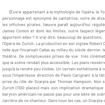
Œuvre appartenant à la mythologie de l’opéra, la Tosca
personnage est synonyme de cantatrice, voire de diva.
les officines pirates, l’œuvre paraît aujourd’hui régu
James Conlon et dont les limites, outre l’aspect légen
apportent-elles ? A vrai dire, beaucoup de questions
l’Opéra de Zurich. La production en est signée Robert 
telle que l’incarnait Callas au milieu du siècle dernier,
théâtre. De somptueuses prises de vue très cinémato
que la scène rendait plus accessible. Les plans resserr
jusqu’à la rendre peu visible. Un certain esthétisme à 
sous l’impérieuse direction de Paolo Carignani à la têt
prise du rôle de Scarpia par Thomas Hampson. Non s
Zurich (1100 places) mais son implication dramatique
baryton américain ne passe pas pour une bête de scèn
carrière de ce chanteur. Dans tous les cas, un Scarpia 