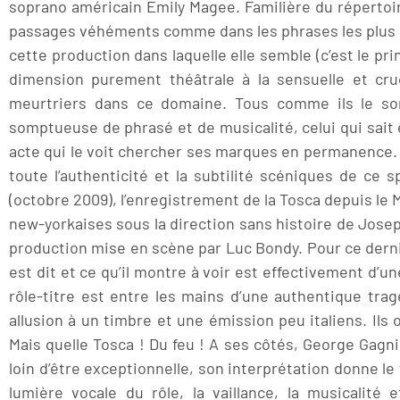
soprano américain Emily Magee. Familière du répertoir
passages véhéments comme dans les phrases les plus rê
cette production dans laquelle elle semble (c’est le pr
dimension purement théâtrale à la sensuelle et cru
meurtriers dans ce domaine. Tous comme ils le son
somptueuse de phrasé et de musicalité, celui qui sait 
acte qui le voit chercher ses marques en permanence. 
toute l’authenticité et la subtilité scéniques de c
(octobre 2009), l’enregistrement de la Tosca depuis le 
new-yorkaises sous la direction sans histoire de Josep
production mise en scène par Luc Bondy. Pour ce dernie
est dit et ce qu’il montre à voir est effectivement d’
rôle-titre est entre les mains d’une authentique tragéd
allusion à un timbre et une émission peu italiens. Ils o
Mais quelle Tosca ! Du feu ! A ses côtés, George Gagni
loin d’être exceptionnelle, son interprétation donne le
lumière vocale du rôle, la vaillance, la musicalité 