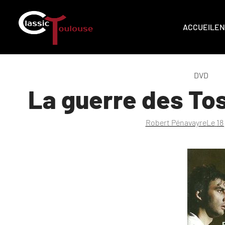
ACCUEIL
EN
DVD
La guerre des Tos
Robert Pénavayre
Le
18