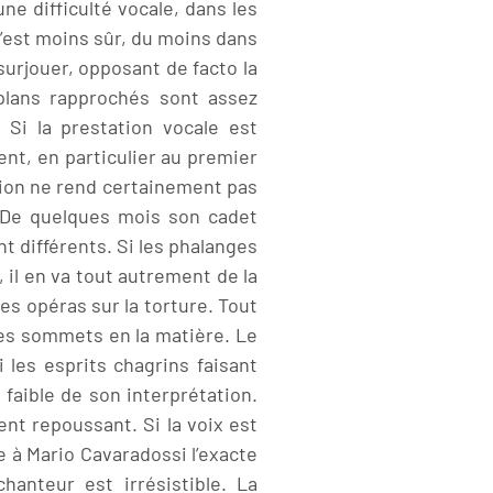
e difficulté vocale, dans les
’est moins sûr, du moins dans
surjouer, opposant de facto la
plans rapprochés sont assez
Si la prestation vocale est
ent, en particulier au premier
tion ne rend certainement pas
e De quelques mois son cadet
t différents. Si les phalanges
 il en va tout autrement de la
es opéras sur la torture. Tout
 des sommets en la matière. Le
i les esprits chagrins faisant
t faible de son interprétation.
ent repoussant. Si la voix est
e à Mario Cavaradossi l’exacte
chanteur est irrésistible. La