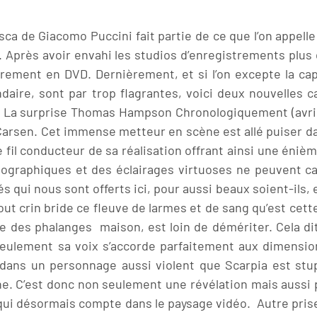
 de Giacomo Puccini fait partie de ce que l’on appelle l
 Après avoir envahi les studios d’enregistrements plus 
lièrement en DVD. Dernièrement, et si l’on excepte la ca
daire, sont par trop flagrantes, voici deux nouvelles c
. La surprise Thomas Hampson Chronologiquement (avril 
Carsen. Cet immense metteur en scène est allé puiser da
 le fil conducteur de sa réalisation offrant ainsi une éni
graphiques et des éclairages virtuoses ne peuvent cac
és qui nous sont offerts ici, pour aussi beaux soient-ils
tout crin bride ce fleuve de larmes et de sang qu’est cet
e des phalanges maison, est loin de démériter. Cela dit,
eulement sa voix s’accorde parfaitement aux dimensio
 dans un personnage aussi violent que Scarpia est stup
e. C’est donc non seulement une révélation mais aussi 
qui désormais compte dans le paysage vidéo. Autre prise 