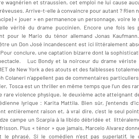
e wagnérien et straussien, cet emploi ne lui cause aucun
veuses. Arrive-t-elle à convaincre pour autant ? Rien n
incipe) « jouer » en permanence un personnage, voire le 
elle vérité du drame puccinien. Encore une fois les 
t pour le Mario du ténor allemand Jonas Kaufmann. 
être un Don José incandescent est ici littéralement abs
Pour conclure, une captation bizarre dont la sophistica
e spectacle. Luc Bondy et la noirceur du drame vérist
MET de New York a des atouts et des faiblesses totalemen
h Colaneri n’appellent pas de commentaires particuliers,
r, Tosca est un thriller en même temps que l’un des rar
une rare violence physique, le deuxième acte atteignant
ienne lyrique : Karita Mattila. Bien sûr, j’entends d’ic
nt entièrement raison et, à vrai dire, c’est le seul poin
dze campe un Scarpia à la libido débridée et littéralem
 frisson. Plus « ténor » que jamais, Marcelo Alvarez donn
et le phrasé. Si le comédien n’est pas superlatif, le 