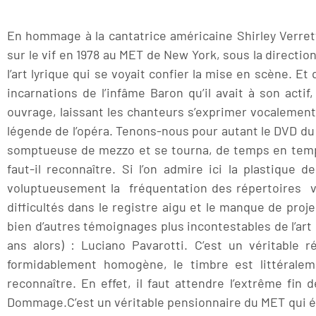
En hommage à la cantatrice américaine Shirley Verret
sur le vif en 1978 au MET de New York, sous la directio
l’art lyrique qui se voyait confier la mise en scène. Et
incarnations de l’infâme Baron qu’il avait à son actif
ouvrage, laissant les chanteurs s’exprimer vocalement à
légende de l’opéra. Tenons-nous pour autant le DVD du 
somptueuse de mezzo et se tourna, de temps en temps
faut-il reconnaître. Si l’on admire ici la plastique 
voluptueusement la fréquentation des répertoires verd
difficultés dans le registre aigu et le manque de proj
bien d’autres témoignages plus incontestables de l’art 
ans alors) : Luciano Pavarotti. C’est un véritable r
formidablement homogène, le timbre est littérale
reconnaître. En effet, il faut attendre l’extrême fi
Dommage.C’est un véritable pensionnaire du MET qui était 