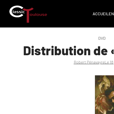
ACCUEIL
EN
DVD
Distribution de 
Robert Pénavayre
Le
18