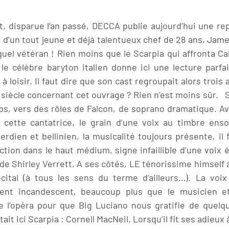
t, disparue l’an passé, DECCA publie aujourd’hui une r
n d’un tout jeune et déjà talentueux chef de 28 ans, Jam
 quel vétéran ! Rien moins que le Scarpia qui affronta Ca
, le célèbre baryton italien donne ici une lecture parf
 loisir. Il faut dire que son cast regroupait alors trois 
siècle concernant cet ouvrage ? Rien n’est moins sûr. Sh
, vers des rôles de Falcon, de soprano dramatique. A
de cette cantatrice, le grain d’une voix au timbre enso
ien et bellinien, la musicalité toujours présente, il f
ection dans le haut médium, signe infaillible d’une voi
de Shirley Verrett. A ses côtés, LE ténorissime himself a
écital (à tous les sens du terme d’ailleurs…). La voi
ment incandescent, beaucoup plus que le musicien e
n de l’opéra pour que Big Luciano nous gratifie de que
ici Scarpia : Cornell MacNeil. Lorsqu’il fit ses adieux à 