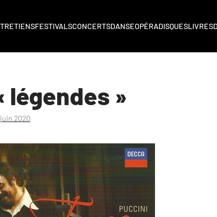
TRETIENS
FESTIVALS
CONCERTS
DANSE
OPÉRA
DISQUES
LIVRES
« légendes »
 juin 2020