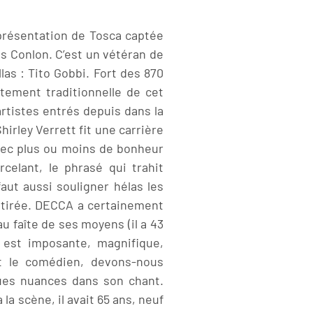
eprésentation de Tosca captée
es Conlon. C’est un vétéran de
llas : Tito Gobbi. Fort des 870
aitement traditionnelle de cet
artistes entrés depuis dans la
irley Verrett fit une carrière
vec plus ou moins de bonheur
rcelant, le phrasé qui trahit
aut aussi souligner hélas les
x étirée. DECCA a certainement
u faîte de ses moyens (il a 43
x est imposante, magnifique,
t le comédien, devons-nous
lques nuances dans son chant.
la scène, il avait 65 ans, neuf