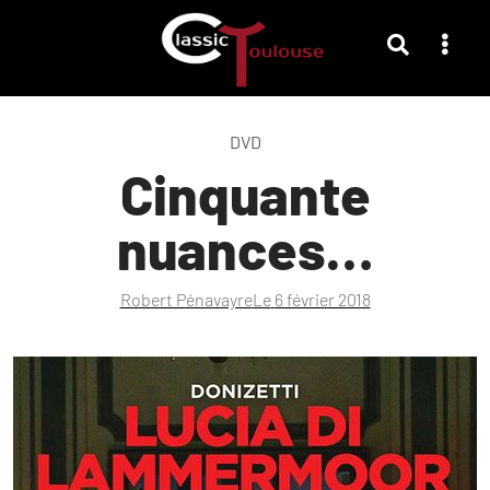
DVD
Cinquante
nuances…
Robert Pénavayre
Le
6 février 2018