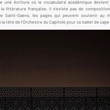
que une écriture où le vocabulaire académique devien
la littérature française, il n’existe pas de compositi
le Saint-Saens, les pages qui peuvent soutenir au 
 la tête de l’Orchestre du Capitole pour ce ballet de cape