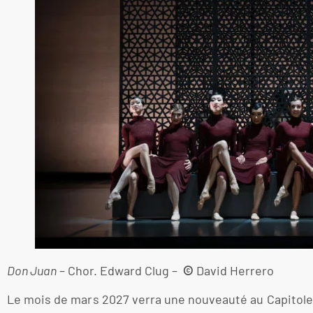
Don Juan
– Chor. Edward Clug –
©
David Herrero
Le mois de mars 2027 verra une nouveauté au Capitole av