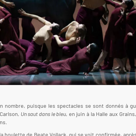
 en nombre, puisque les spectacles se sont donnés à gui
 Carlson
, Un saut dans le bleu
, en juin à la Halle aux Grain
ons.
 la houlette de Beate Vollack, qui se voit confirmée, aprè