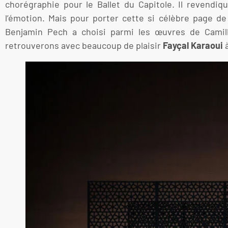
chorégraphie pour le Ballet du Capitole. Il revendi
l’émotion. Mais pour porter cette si célèbre page de 
Benjamin Pech a choisi parmi les œuvres de Camil
retrouverons avec beaucoup de plaisir
Fayçal Karaoui
à