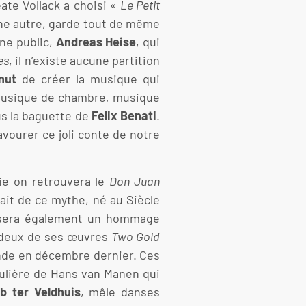
eate Vollack a choisi «
Le Petit
 une autre, garde tout de même
une public,
Andreas Heise
, qui
es
, il n’existe aucune partition
nut
de créer la musique qui
 musique de chambre, musique
us la baguette de
Felix Benati
.
vourer ce joli conte de notre
tie on retrouvera le
Don Juan
ait de ce mythe, né au Siècle
e sera également un hommage
r deux de ses œuvres
Two Gold
nde en décembre dernier. Ces
culière de Hans van Manen qui
b ter Veldhuis
, mêle danses