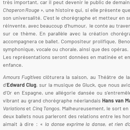
très important, car il peut devenir le public de demain
Chaperon Rouge »
, une histoire qui, si elle présente q
son universalité. C’est le chorégraphe et metteur en s
réinvente, avec beaucoup d’humour, le conte au trave
sur ce thème. En parallèle avec la création choré
accompagnera ce ballet. Compositeur prolifique, Ben
symphonique, vocale ou chorale, ainsi que des opéras. 
Les représentations seront données en matinée et en s
enfance.
Amours Fugitives
clôturera la saison, au Théâtre de l
d’
Edward Clug
, sur la musique de Gluck, que nous av
d’Or en Espagne, une allégorie dansée ou s’entremê
vibrant au grand chorégraphe néerlandais
Hans van M
Variations
et
Cinq Tangos
. Malheureusement, le sort e
deux ballets nous parleront des relations entre les h
aimait à dire : «
la danse exprime la danse, et rien d