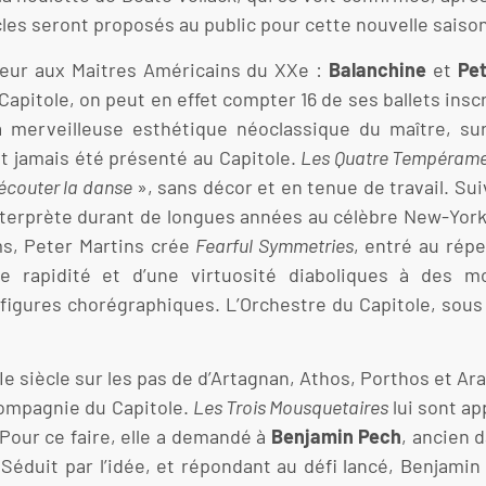
acles seront proposés au public pour cette nouvelle saiso
neur aux Maitres Américains du XXe :
Balanchine
et
Pet
Capitole, on peut en effet compter 16 de ses ballets inscr
la merveilleuse esthétique néoclassique du maître, su
t jamais été présenté au Capitole.
Les Quatre Tempéram
 écouter la danse
», sans décor et en tenue de travail. Sui
l’interprète durant de longues années au célèbre New-York
s, Peter Martins crée
Fearful Symmetries
, entré au répe
e rapidité et d’une virtuosité diaboliques à des 
 figures chorégraphiques. L’Orchestre du Capitole, sous
e siècle sur les pas de d’Artagnan, Athos, Porthos et Ara
compagnie du Capitole.
Les Trois Mousquetaires
lui sont a
 Pour ce faire, elle a demandé à
Benjamin Pech
, ancien 
 Séduit par l’idée, et répondant au défi lancé, Benjami