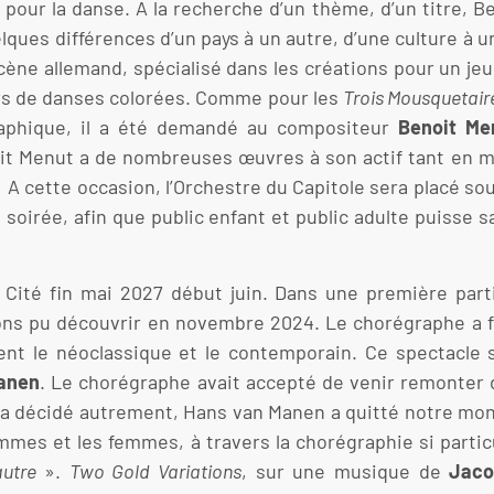
 pour la danse. A la recherche d’un thème, d’un titre, B
uelques différences d’un pays à un autre, d’une culture à
cène allemand, spécialisé dans les créations pour un je
rs de danses colorées. Comme pour les
Trois Mousquetair
graphique, il a été demandé au compositeur
Benoit Me
oit Menut a de nombreuses œuvres à son actif tant en
A cette occasion, l’Orchestre du Capitole sera placé so
oirée, afin que public enfant et public adulte puisse sa
a Cité fin mai 2027 début juin. Dans une première par
ions pu découvrir en novembre 2024. Le chorégraphe a f
lent le néoclassique et le contemporain. Ce spectacl
anen
. Le chorégraphe avait accepté de venir remonte
n a décidé autrement, Hans van Manen a quitté notre mo
ommes et les femmes, à travers la chorégraphie si parti
’autre
».
Two Gold Variations
, sur une musique de
Jaco