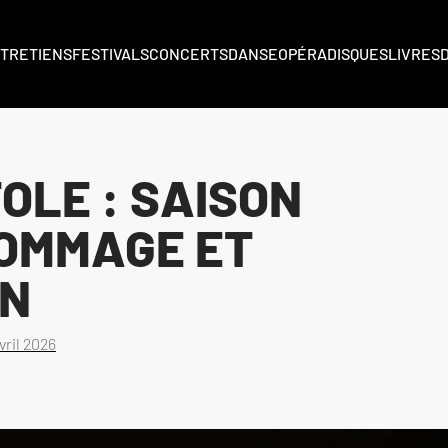
TRETIENS
FESTIVALS
CONCERTS
DANSE
OPÉRA
DISQUES
LIVRES
OLE : SAISON
HOMMAGE ET
ION
vril 2026