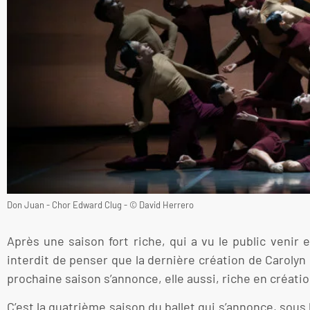
Don Juan - Chor Edward Clug - © David Herrero
Après une saison fort riche, qui a vu le public venir
interdit de penser que la dernière création de Carolyn
prochaine saison s’annonce, elle aussi, riche en créati
C’est la quatrième saison du ballet qui s’annonce, sous