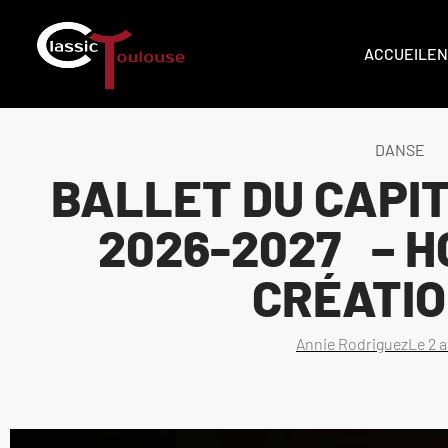
ACCUEIL
EN
DANSE
BALLET DU CAPIT
2026-2027 – 
CRÉAT
Annie Rodriguez
Le
2 a