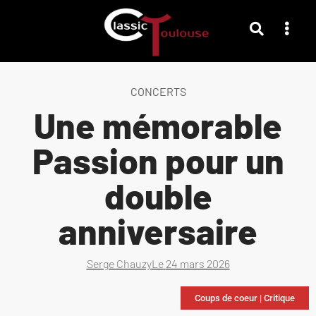
CONCERTS
Une mémorable
Passion pour un
double
anniversaire
Serge Chauzy
Le
24 mars 2026
Coups de coeur
|
Critique