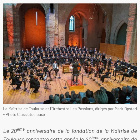
La Maîtrise de Toulouse et l'Orchestre Les Passions, dirigés par Mark Opstad
- Photo Classictoulouse
ème
Le 20
anniversaire de la fondation de la Maîtrise de
ème
Toulouse rencontre cette année le 40
anniversaire de